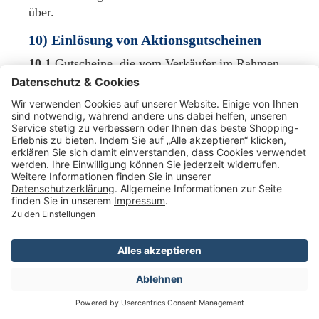
über.
10) Einlösung von Aktionsgutscheinen
10.1
Gutscheine, die vom Verkäufer im Rahmen
von Werbeaktionen mit einer bestimmten
Gültigkeitsdauer unentgeltlich ausgegeben werden
und die vom Kunden nicht käuflich erworben
werden können (nachfolgend
"Aktionsgutscheine"), können nur im Online-Shop
des Verkäufers und nur im angegebenen Zeitraum
eingelöst werden.
10.2
Einzelne Produkte können von der
Gutscheinaktion ausgeschlossen sein, sofern sich
eine entsprechende Einschränkung aus dem Inhalt
des Aktionsgutscheins ergibt.
10.3
Aktionsgutscheine können nur vor Abschluss
des Bestellvorgangs eingelöst werden. Eine