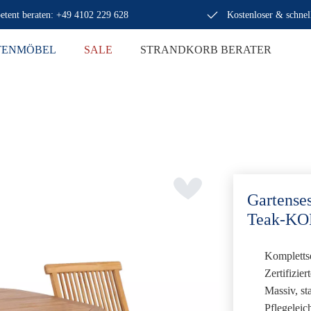
tent beraten: +49 4102 229 628
Kostenloser & schnel
TENMÖBEL
SALE
STRANDKORB BERATER
Gartense
Teak-K
Kompletts
Zertifizie
Massiv, st
Pflegeleic