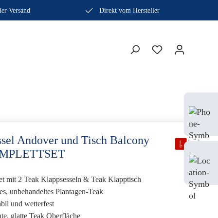
ler Versand
Direkt vom Hersteller
Bera
Fach
0410
ssel Andover und Tisch Balcony
OMPLETTSET
Mo-
Sam
et mit 2 Teak Klappsesseln & Teak Klapptisch
rtes, unbehandeltes Plantagen-Teak
abil und wetterfest
hte, glatte Teak Oberfläche