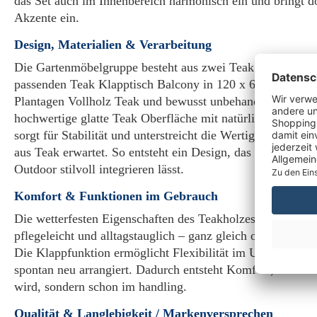
das Set auch im Innenbereich harmonisch ein und bringt d
Akzente ein.
Design, Materialien & Verarbeitung
Die Gartenmöbelgruppe besteht aus zwei Teak Klappsess
passenden Teak Klapptisch Balcony in 120 x 60 cm. Geferti
Plantagen Vollholz Teak und bewusst unbehandelt belassen,
hochwertige glatte Teak Oberfläche mit natürlicher Haptik
sorgt für Stabilität und unterstreicht die Wertigkeit, die
aus Teak erwartet. So entsteht ein Design, das zeitlos blei
Outdoor stilvoll integrieren lässt.
Komfort & Funktionen im Gebrauch
Die wetterfesten Eigenschaften des Teakholzes machen da
pflegeleicht und alltagstauglich – ganz gleich ob Sonne, 
Die Klappfunktion ermöglicht Flexibilität im Umgang: schn
spontan neu arrangiert. Dadurch entsteht Komfort, der nic
wird, sondern schon im handling.
Qualität & Langlebigkeit / Markenversprechen