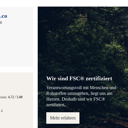
.co
en
Wir sind FSC® zertifiziert
Verantwortungsvoll mit Menschen und
Rohstoffen umzugehen, liegt uns am
stami:
4.72
/
5.00
Herzen. Deshalb sind wir FSC®
zertifiziert.
 4
Mehr erfahren