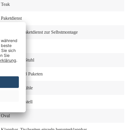
Teak
Paketdienst
Zerlegt per Paketdienst zur Selbstmontage
klappbar
1x Tisch
, 2x Stuhl
Lieferung in 3 Paketen
Tisch inkl. Stühle
modernes Gestell
Oval
Klappbar
, Tischseiten einzeln herunterklappbar