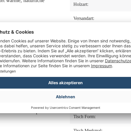
ort warme, natürliche
Holzart:
Versandart:
eln Andover und dem
Lieferung:
gt aus zertifiziertem
 zeigt das Set die
Besonderheiten:
. Die massive Verarbeitung
 man von einem Gartenmöbelset
Bestehend aus:
bt und sich Indoor wie
Set Besonderheiten:
Komplettset:
s Gartenmöbelset
Regen oder kühlere Nächte.
Tisch Gestell:
ell verstaut, leicht bewegt,
ht nur im Sitzen spürbar
Tisch Form:
Tisch Merkmal: