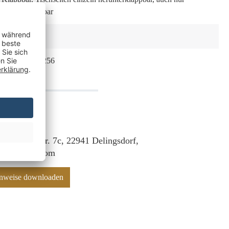
einseitig stellbar
20
, 50
4250792929256
 Lübecker Str. 7c, 22941 Delingsdorf,
f@mr-deko.com
hinweise downloaden