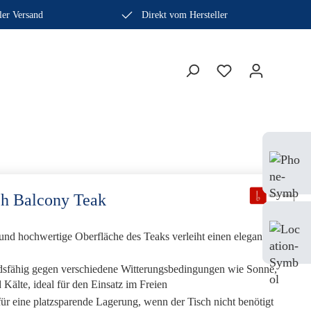
ler Versand
Direkt vom Hersteller
Bera
Fach
0410
ch Balcony Teak
Mo-
 und hochwertige Oberfläche des Teaks verleiht einen eleganten
Sam
dsfähig gegen verschiedene Witterungsbedingungen wie Sonne,
Kälte, ideal für den Einsatz im Freien
ür eine platzsparende Lagerung, wenn der Tisch nicht benötigt