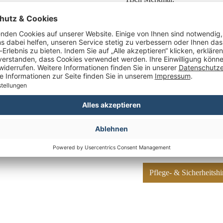
Maximalbelastung (ca. kg):
Herstellernummer:
Hersteller: Mr. Deko,
Deutschland, verkau
Pflege- & Sicherheits