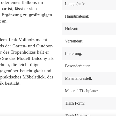
s oder eines Balkons im
Länge (ca.):
r ist, lässt er sich
te Ergänzung zu großzügigen
Hauptmaterial:
z an.
Holzart:
h
ollem Teak-Vollholz macht
Versandart:
ds der Garten- und Outdoor-
r des Tropenholzes hält er
Lieferung:
b Sie das Modell Balcony als
ten, die leicht ölige
Besonderheiten:
gegenüber Feuchtigkeit und
 praktisches Möbelstück, das
Material Gestell:
ik besticht.
Material Tischplatte:
Tisch Form:
Tisch Merkmal: