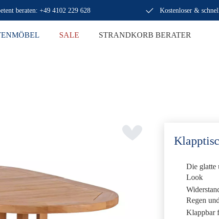
tent beraten: +49 4102 229 628
Kostenloser & schnel
TENMÖBEL
SALE
STRANDKORB BERATER
Klapptis
Die glatte
Look
Widerstan
Regen und 
Klappbar f