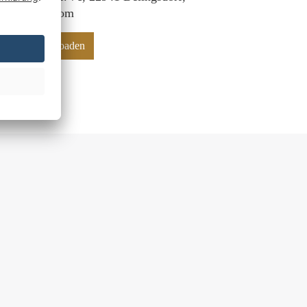
f@mr-deko.com
hinweise downloaden