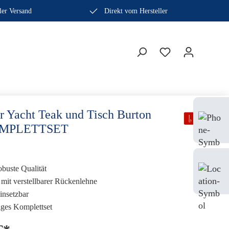
ler Versand
Direkt vom Hersteller
Bera
r Yacht Teak und Tisch Burton
Fach
OMPLETTSET
0410
Mo-
obuste Qualität
Sam
mit verstellbarer Rückenlehne
einsetzbar
iges Komplettset