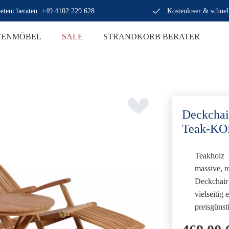
tent beraten: +49 4102 229 628
Kostenloser & schnel
TENMÖBEL
SALE
STRANDKORB BERATER
Deckchai
Teak-K
Teakholz
massive, r
Deckchair 
vielseitig 
preisgünst