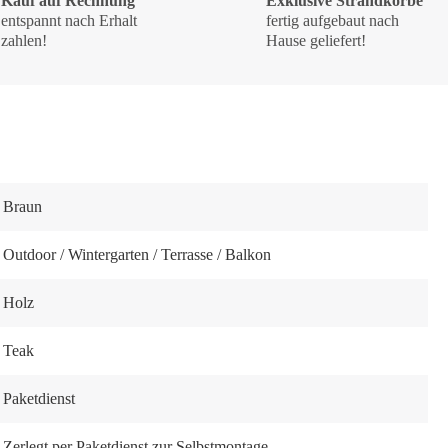
Kauf auf Rechnung
Exklusive Strandkörbe
entspannt nach Erhalt
fertig aufgebaut nach
zahlen!
Hause geliefert!
Braun
Outdoor / Wintergarten / Terrasse / Balkon
Holz
Teak
Paketdienst
Zerlegt per Paketdienst zur Selbstmontage