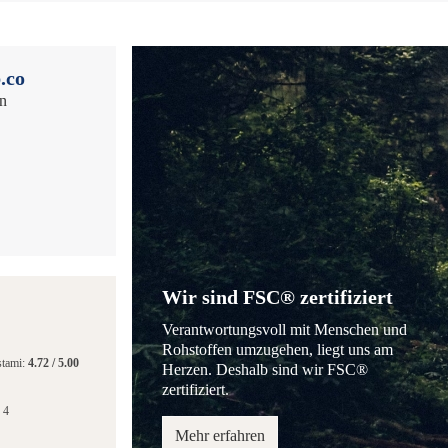
.co
en
Wir sind FSC® zertifiziert
Verantwortungsvoll mit Menschen und
Rohstoffen umzugehen, liegt uns am
stami:
4.72
/
5.00
Herzen. Deshalb sind wir FSC®
zertifiziert.
 4
Mehr erfahren