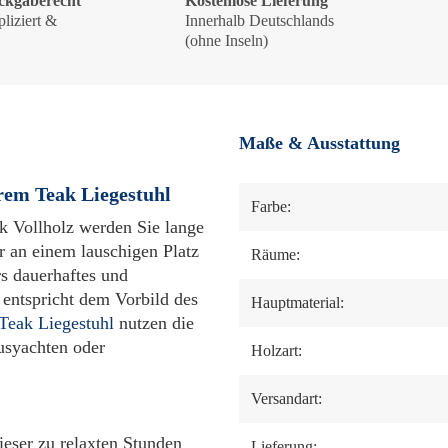
ckgaberecht
Kostenlose Lieferung
liziert &
Innerhalb Deutschlands
!
(ohne Inseln)
Maße & Ausstattung
em Teak Liegestuhl
Farbe:
k Vollholz werden Sie lange
r an einem lauschigen Platz
Räume:
rs dauerhaftes und
 entspricht dem Vorbild des
Hauptmaterial:
Teak Liegestuhl
nutzen die
usyachten oder
Holzart:
Versandart:
eser zu relaxten Stunden
Lieferung: