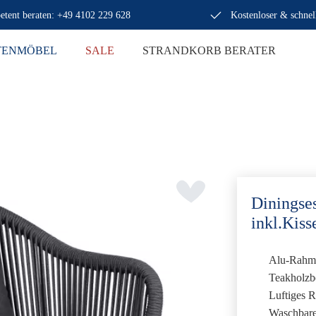
tent beraten: +49 4102 229 628
Kostenloser & schnel
TENMÖBEL
SALE
STRANDKORB BERATER
Diningse
inkl.Kiss
Alu-Rahme
Teakholzbe
Luftiges R
Waschbare