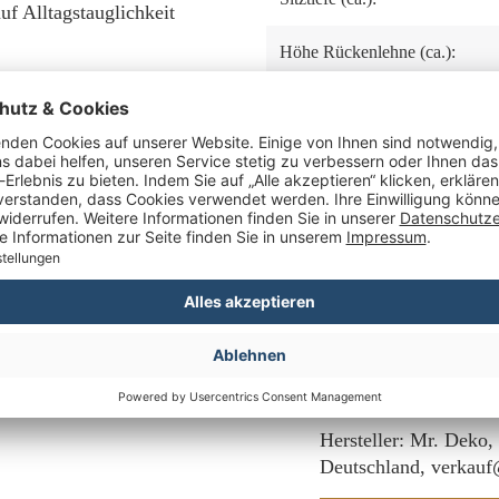
uf Alltagstauglichkeit
Höhe Rückenlehne (ca.):
zität und Stil.
Höhe Armlehnen (ca.):
Sie jeden Moment im Freien
Kissenausstattung:
Maximalbelastung (ca. kg):
Herstellernummer:
Hersteller: Mr. Deko,
Deutschland, verkau