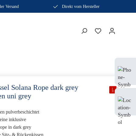
ler Versand
Direkt vom Hersteller
Bera
Fach
0410
ssel Solana Rope dark grey
en uni grey
Mo-
Sam
n pulverbeschichtet
ine inklusive
ope in dark grey
 Sitz- & Rückenkissen