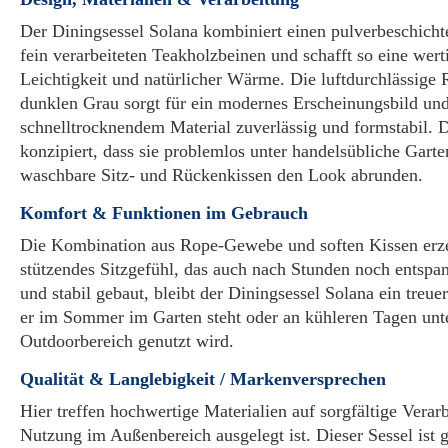
Der Diningsessel Solana kombiniert einen pulverbeschic
fein verarbeiteten Teakholzbeinen und schafft so eine wer
Leichtigkeit und natürlicher Wärme. Die luftdurchlässig
dunklen Grau sorgt für ein modernes Erscheinungsbild und
schnelltrocknendem Material zuverlässig und formstabil. 
konzipiert, dass sie problemlos unter handelsübliche Gart
waschbare Sitz- und Rückenkissen den Look abrunden.
Komfort & Funktionen im Gebrauch
Die Kombination aus Rope-Gewebe und soften Kissen erz
stützendes Sitzgefühl, das auch nach Stunden noch entspann
und stabil gebaut, bleibt der Diningsessel Solana ein treue
er im Sommer im Garten steht oder an kühleren Tagen unt
Outdoorbereich genutzt wird.
Qualität & Langlebigkeit / Markenversprechen
Hier treffen hochwertige Materialien auf sorgfältige Verarb
Nutzung im Außenbereich ausgelegt ist. Dieser Sessel ist