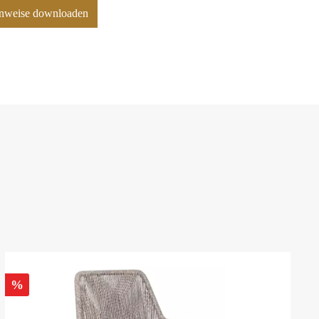
hinweise downloaden
%