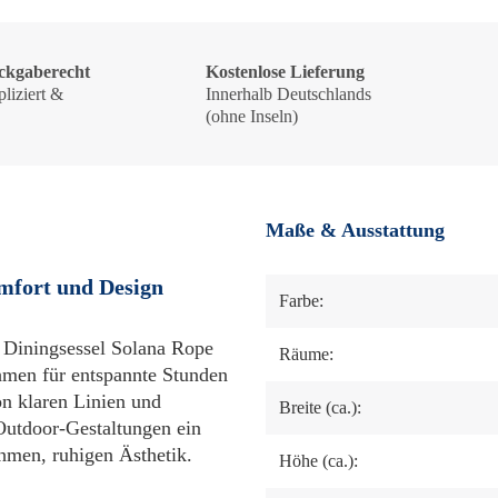
ckgaberecht
Kostenlose Lieferung
liziert &
Innerhalb Deutschlands
!
(ohne Inseln)
Maße & Ausstattung
mfort und Design
Farbe:
r Diningsessel Solana Rope
Räume:
ahmen für entspannte Stunden
n klaren Linien und
Breite (ca.):
 Outdoor-Gestaltungen ein
hmen, ruhigen Ästhetik.
Höhe (ca.):