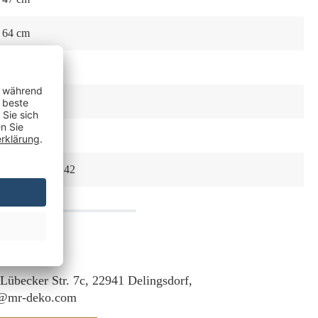
64 cm
46 cm
1x Sitzkissen
150
4250792941142
 Lübecker Str. 7c, 22941 Delingsdorf,
f@mr-deko.com