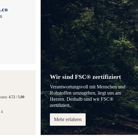
.co
en
Wir sind FSC® zertifiziert
Verantwortungsvoll mit Menschen und
Rohstoffen umzugehen, liegt uns am
stami:
4.72
/
5.00
Herzen. Deshalb sind wir FSC®
zertifiziert.
 4
Mehr erfahren