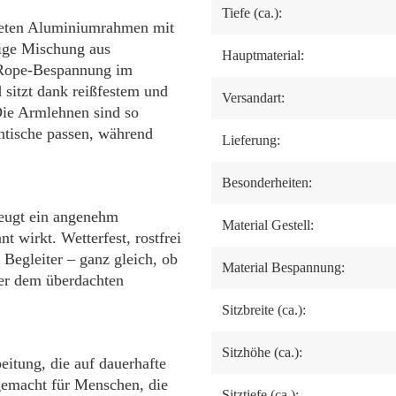
Tiefe (ca.):
hteten Aluminiumrahmen mit
tige Mischung aus
Hauptmaterial:
e Rope-Bespannung im
 sitzt dank reißfestem und
Versandart:
Die Armlehnen sind so
entische passen, während
Lieferung:
Besonderheiten:
eugt ein angenehm
Material Gestell:
t wirkt. Wetterfest, rostfrei
r Begleiter – ganz gleich, ob
Material Bespannung:
er dem überdachten
Sitzbreite (ca.):
Sitzhöhe (ca.):
eitung, die auf dauerhafte
 gemacht für Menschen, die
Sitztiefe (ca.):