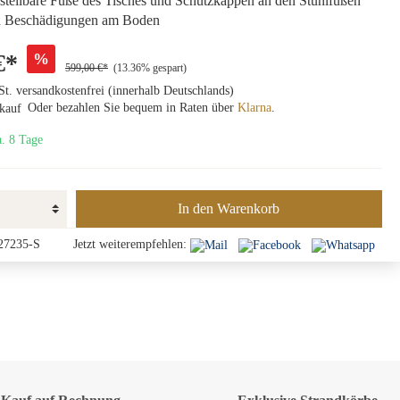
tellbare Füße des Tisches und Schutzkappen an den Stuhlfüßen
n Beschädigungen am Boden
€*
%
599,00 €*
(13.36% gespart)
St. versandkostenfrei (innerhalb Deutschlands)
Oder bezahlen Sie bequem in Raten über
Klarna
.
a. 8 Tage
In den Warenkorb
27235-S
Jetzt weiterempfehlen: