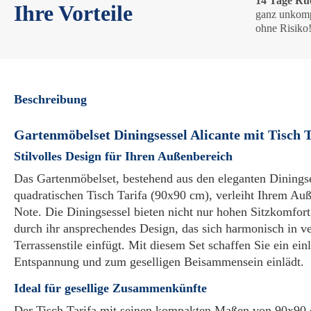
14 Tage Rü
Ihre Vorteile
ganz unkomp
ohne Risiko
Beschreibung
Gartenmöbelset Diningsessel Alicante mit Tisch 
Stilvolles Design für Ihren Außenbereich
Das Gartenmöbelset, bestehend aus den eleganten Dinings
quadratischen Tisch Tarifa (90x90 cm), verleiht Ihrem Auße
Note. Die Diningsessel bieten nicht nur hohen Sitzkomfor
durch ihr ansprechendes Design, das sich harmonisch in v
Terrassenstile einfügt. Mit diesem Set schaffen Sie ein ei
Entspannung und zum geselligen Beisammensein einlädt.
Ideal für gesellige Zusammenkünfte
Der Tisch Tarifa mit seinen kompakten Maßen von 90x90 c