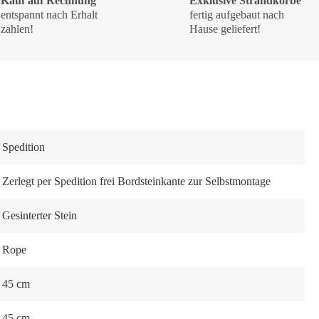
Kauf auf Rechnung
Exklusive Strandkörbe
entspannt nach Erhalt
fertig aufgebaut nach
zahlen!
Hause geliefert!
Spedition
Zerlegt per Spedition frei Bordsteinkante zur Selbstmontage
Gesinterter Stein
Rope
45 cm
45 cm