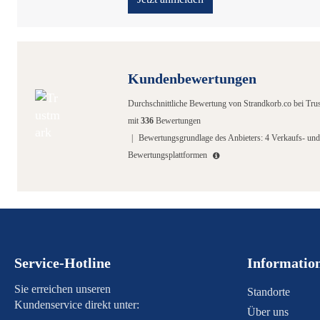
Kundenbewertungen
Durchschnittliche Bewertung von
Strandkorb.co
bei Tru
mit
336
Bewertungen
|
Bewertungsgrundlage des Anbieters: 4 Verkaufs- und
Bewertungsplattformen
Service-Hotline
Informatio
Sie erreichen unseren
Standorte
Kundenservice direkt unter:
Über uns