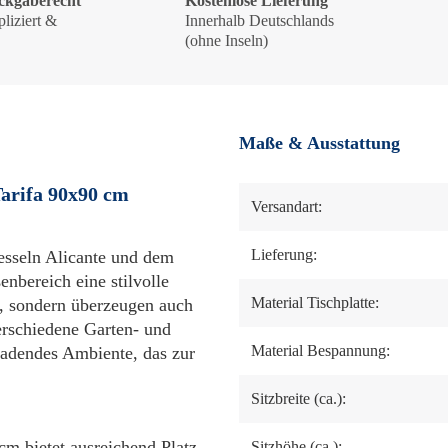
ckgaberecht
Kostenlose Lieferung
liziert &
Innerhalb Deutschlands
!
(ohne Inseln)
Maße & Ausstattung
Tarifa 90x90 cm
Versandart:
Lieferung:
esseln Alicante und dem
nbereich eine stilvolle
Material Tischplatte:
t, sondern überzeugen auch
erschiedene Garten- und
Material Bespannung:
nladendes Ambiente, das zur
Sitzbreite (ca.):
m bietet ausreichend Platz
Sitzhöhe (ca.):