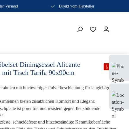
ler Versand
Direkt vom Hersteller
Bera
belset Diningsessel Alicante
Fach
a mit Tisch Tarifa 90x90cm
0410
rahmen mit hochwertiger Pulverbeschichtung für langlebige
Mo-
Sam
Armlehnen bieten zusätzlichen Komfort und Eleganz
chplatte ist porenfrei und resistent gegen fleckbildende
ten
feste, schneidefeste und hitzebeständige Keramikoberfläche