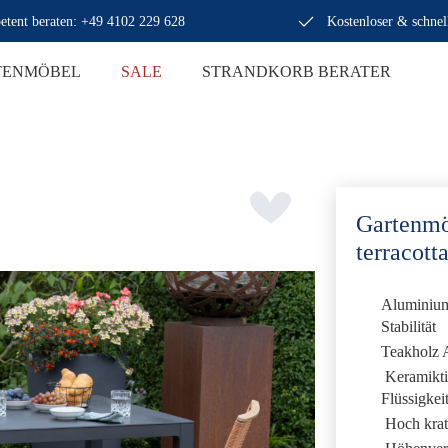
tent beraten: +49 4102 229 628
Kostenloser & schnel
TENMÖBEL
SALE
STRANDKORB BERATER
Gartenmö
terracott
Aluminium
Stabilität
Teakholz 
Keramiktis
Flüssigkei
Hoch kratz