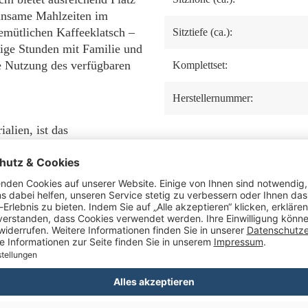
einsame Mahlzeiten im
emütlichen Kaffeeklatsch –
Sitztiefe (ca.):
lige Stunden mit Familie und
e Nutzung des verfügbaren
Komplettset:
Herstellernummer:
alien, ist das
. Die pflegeleichten
sen, sondern gewährleisten
re hinweg in einwandfreiem
e immer einladend wirkt.