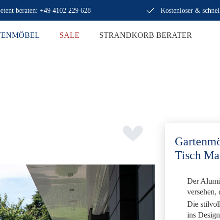
tent beraten: +49 4102 229 628
Kostenloser & schnel
TENMÖBEL
SALE
STRANDKORB BERATER
Gartenmöb
Tisch Ma
Der Alumi
versehen, 
Die stilv
ins Desig