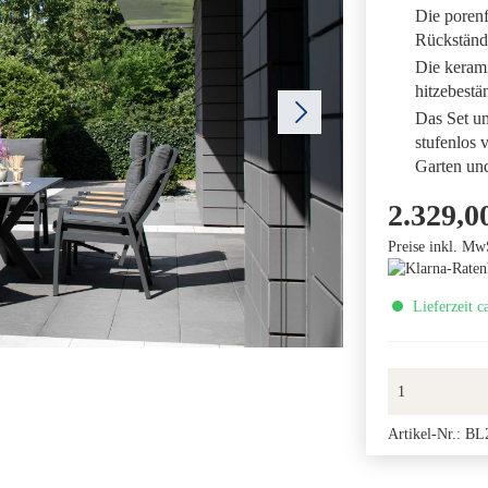
Die porenf
Rückständ
Die kerami
hitzebestä
Das Set um
stufenlos 
Garten un
2.329,0
Preise inkl. Mw
Lieferzeit c
Artikel-Nr.:
BL