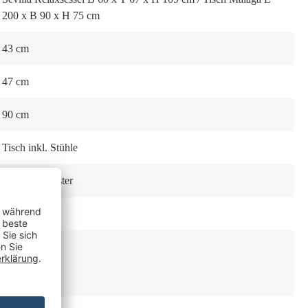
200 x B 90 x H 75 cm
43 cm
47 cm
90 cm
Tisch inkl. Stühle
100 % Polyester
Cross Gestell
63 cm