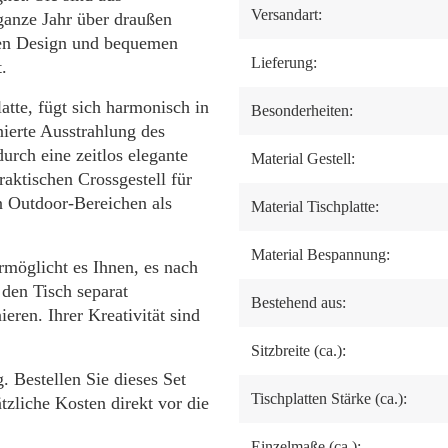
Versandart:
ganze Jahr über draußen
hen Design und bequemen
Lieferung:
.
tte, fügt sich harmonisch in
Besonderheiten:
nierte Ausstrahlung des
urch eine zeitlos elegante
Material Gestell:
aktischen Crossgestell für
en Outdoor-Bereichen als
Material Tischplatte:
Material Bespannung:
rmöglicht es Ihnen, es nach
 den Tisch separat
Bestehend aus:
ren. Ihrer Kreativität sind
Sitzbreite (ca.):
. Bestellen Sie dieses Set
Tischplatten Stärke (ca.):
zliche Kosten direkt vor die
Einzelmaße (ca.):