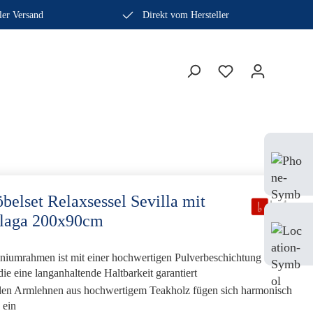
ler Versand
Direkt vom Hersteller
Bera
Fach
0410
elset Relaxsessel Sevilla mit
laga 200x90cm
Mo-
Sam
niumrahmen ist mit einer hochwertigen Pulverbeschichtung
die eine langanhaltende Haltbarkeit garantiert
ollen Armlehnen aus hochwertigem Teakholz fügen sich harmonisch
n ein