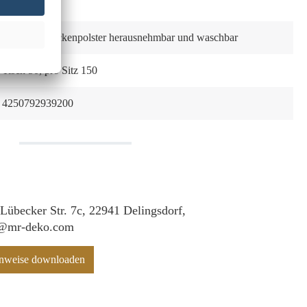
Rechteckig
Sitz- und Rückenpolster herausnehmbar und waschbar
Tisch 50, pro Sitz 150
4250792939200
 Lübecker Str. 7c, 22941 Delingsdorf,
f@mr-deko.com
hinweise downloaden