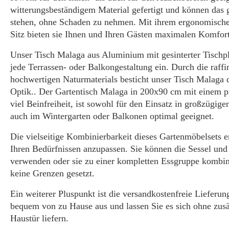
witterungsbeständigem Material gefertigt und können das 
stehen, ohne Schaden zu nehmen. Mit ihrem ergonomisc
Sitz bieten sie Ihnen und Ihren Gästen maximalen Komfort
Unser Tisch Malaga aus Aluminium mit gesinterter Tischpla
jede Terrassen- oder Balkongestaltung ein. Durch die raffi
hochwertigen Naturmaterials besticht unser Tisch Malaga d
Optik.. Der Gartentisch Malaga in 200x90 cm mit einem pr
viel Beinfreiheit, ist sowohl für den Einsatz in großzügig
auch im Wintergarten oder Balkonen optimal geeignet.
Die vielseitige Kombinierbarkeit dieses Gartenmöbelsets e
Ihren Bedürfnissen anzupassen. Sie können die Sessel und
verwenden oder sie zu einer kompletten Essgruppe kombinie
keine Grenzen gesetzt.
Ein weiterer Pluspunkt ist die versandkostenfreie Lieferung
bequem von zu Hause aus und lassen Sie es sich ohne zusät
Haustür liefern.