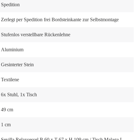
Spedition
Zerlegt per Spedition frei Bordsteinkante zur Selbstmontage
Stufenlos verstellbare Rückenlehne
Aluminium
Gesinterter Stein
Textilene
6x Stuhl, 1x Tisch
49 cm
1 cm
Sevilla Relaxsessel B 60 x T 67 x H 109 cm / Tisch Malaga L