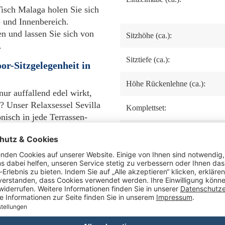
isch Malaga holen Sie sich
- und Innenbereich.
n und lassen Sie sich von
Sitzhöhe (ca.):
.
Sitztiefe (ca.):
or-Sitzgelegenheit in
Höhe Rückenlehne (ca.):
nur auffallend edel wirkt,
? Unser Relaxsessel Sevilla
Komplettset:
isch in jede Terrassen-
lung des hochwertigen
Stoffmaterial:
rch eine zeitlos elegante
tz in großzügigen Outdoor-
Tisch Gestell:
Abstand zwischen Boden
und Armlehne Oberkante
(ca.):