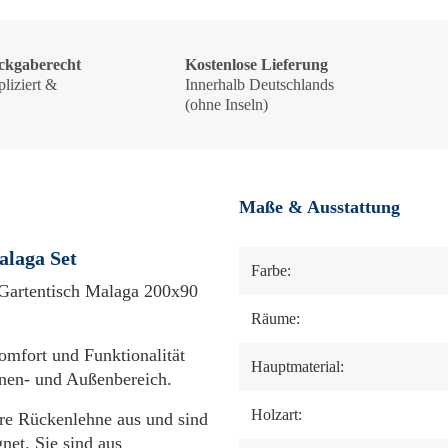
ckgaberecht
Kostenlose Lieferung
liziert &
Innerhalb Deutschlands
!
(ohne Inseln)
Maße & Ausstattung
alaga Set
Farbe:
 Gartentisch Malaga 200x90
Räume:
omfort und Funktionalität
Hauptmaterial:
nnen- und Außenbereich.
Holzart:
bare Rückenlehne aus und sind
net. Sie sind aus