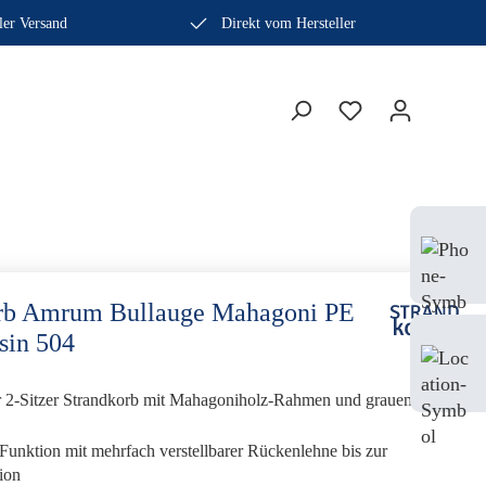
ler Versand
Direkt vom Hersteller
Bera
Fach
0410
rb Amrum Bullauge Mahagoni PE
sin 504
Mo-
Sam
r 2-Sitzer Strandkorb mit Mahagoniholz-Rahmen und grauem
-Funktion mit mehrfach verstellbarer Rückenlehne bis zur
ion