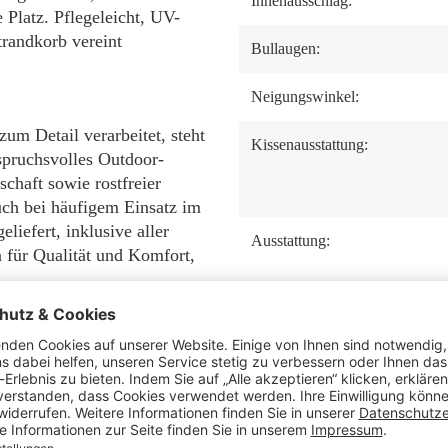
Innenausschlag:
Platz. Pflegeleicht, UV-
trandkorb vereint
Bullaugen:
Neigungswinkel:
zum Detail verarbeitet, steht
Kissenausstattung:
spruchsvolles Outdoor-
chaft sowie rostfreier
uch bei häufigem Einsatz im
liefert, inklusive aller
Ausstattung:
 für Qualität und Komfort,
Tisch:
hagoni PE Grey einen
Staufach unter der
im Garten, auf dem Balkon
Sitzbank:
mit maritimem Flair direkt in
Fußstützen: