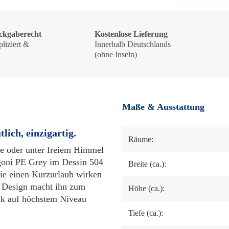
ckgaberecht
Kostenlose Lieferung
liziert &
Innerhalb Deutschlands
!
(ohne Inseln)
Maße & Ausstattung
lich, einzigartig.
Räume:
sse oder unter freiem Himmel
goni PE Grey im Dessin 504
Breite (ca.):
wie einen Kurzurlaub wirken
m Design macht ihn zum
Höhe (ca.):
ik auf höchstem Niveau
Tiefe (ca.):