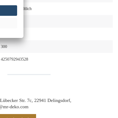
Optional erhältlich
Edelstahl
113 cm
300
4250792943528
 Lübecker Str. 7c, 22941 Delingsdorf,
f@mr-deko.com