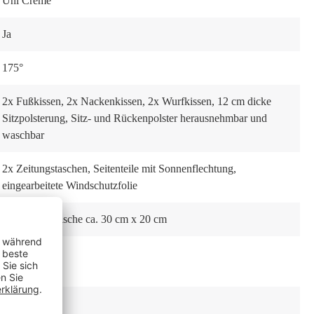
Uni Creme
Ja
175°
2x Fußkissen
, 2x Nackenkissen
, 2x Wurfkissen
, 12 cm dicke
Sitzpolsterung
, Sitz- und Rückenpolster herausnehmbar und
waschbar
2x Zeitungstaschen
, Seitenteile mit Sonnenflechtung
,
eingearbeitete Windschutzfolie
2x Schwenktische ca. 30 cm x 20 cm
Nein
Ausziehbar