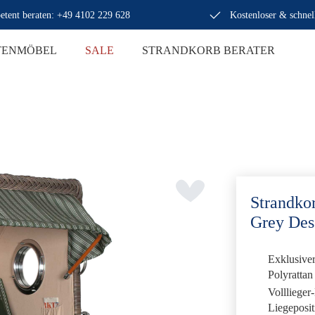
tent beraten: +49 4102 229 628
Kostenloser & schnel
TENMÖBEL
SALE
STRANDKORB BERATER
Strandko
Grey Des
Exklusive
Polyrattan
Volllieger
Liegeposit