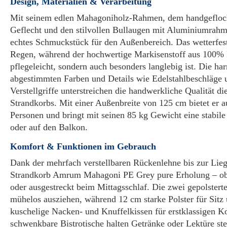
Design, Materialien & Verarbeitung
Mit seinem edlen Mahagoniholz-Rahmen, dem handgefloch
Geflecht und den stilvollen Bullaugen mit Aluminiumrahme
echtes Schmuckstück für den Außenbereich. Das wetterfest
Regen, während der hochwertige Markisenstoff aus 100% P
pflegeleicht, sondern auch besonders langlebig ist. Die h
abgestimmten Farben und Details wie Edelstahlbeschläge 
Verstellgriffe unterstreichen die handwerkliche Qualität di
Strandkorbs. Mit einer Außenbreite von 125 cm bietet er a
Personen und bringt mit seinen 85 kg Gewicht eine stabile
oder auf den Balkon.
Komfort & Funktionen im Gebrauch
Dank der mehrfach verstellbaren Rückenlehne bis zur Lieg
Strandkorb Amrum Mahagoni PE Grey pure Erholung – ob
oder ausgestreckt beim Mittagsschlaf. Die zwei gepolsterte
mühelos ausziehen, während 12 cm starke Polster für Sit
kuschelige Nacken- und Knuffelkissen für erstklassigen K
schwenkbare Bistrotische halten Getränke oder Lektüre stet