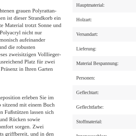
Hauptmaterial:
tenen grauen Polyrattan-
n ist dieser Strandkorb ein
Holzart:
e Material trotzt Sonne und
olyacryl nicht nur
Versandart:
armonisch aufeinander
und die robusten
Lieferung:
eses zweisitzigen Volllieger-
usreichend Platz für zwei
Material Bespannung:
 Präsenz in Ihren Garten
Personen:
Geflechtart:
eposition erleben Sie im
 sitzend mit einem Buch
Geflechtfarbe:
n Fußstützen lassen sich
z und Rücken sowie
Stoffmaterial:
omfort sorgen. Zwei
s griffbereit, und in den