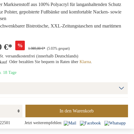
er Markisenstoff aus 100% Polyacryl für langanhaltenden Schutz
e Polster, gepolsterte Fußbänke und komfortable Nacken- sowie
ssen
 schwenkbarer Bistrotische, XXL-Zeitungstaschen und maritimen
0 €*
%
1.989,00 €*
(5.03% gespart)
St. versandkostenfrei (innerhalb Deutschlands)
Oder bezahlen Sie bequem in Raten über
Klarna
.
a. 18 Tage
In den Warenkorb
22501
Jetzt weiterempfehlen: