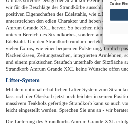
Um das stilvolle Design der Strandkorb-Serie Norderney 
wir für die Beschläge der Strandkörbe ausschließlich hoc
positiven Eigenschaften des Edelstahls, wie z.B. seine Kor
unterstreichen den edlen Charakter und heben den mariti
Amrum Grande XXL hervor. So bestehen nicht nur die Wi
unteren Bereich des Strandkorbes, sondern auch der Fest
Edelstahl. Um den Strandkorb rundum perfekt zu machen,
vielen Extras, wie einer bequemen Polsterung, farblich p
Nackenkissen, Zeitungstaschen, integrierten Armlehnen, s
und einem praktischen Staufach unterhalb der Sitzfläche au
Strandkorb Amrum Grande XXL keine Wünsche offen und b
Lifter-System
Mit dem optional erhältlichen Lifter-System zum Stran
lässt sich der Oberkorb jetzt noch leichter in seinen Positi
massivem Teakholz gefertigte Strandkorb kann so auch von
leicht eingestellt werden. Sprechen Sie uns an - wir berate
Die Lieferung des Strandkorbs Amrum Grande XXL erfolgt