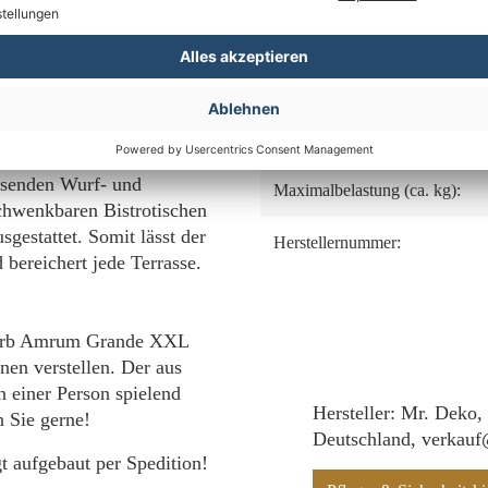
zu komplettieren, verwenden
hwertigen V2A-Edelstahl. Die
Fußstützen:
rosionsbeständigkeit,
men Look des Strandkorbes
Lifter System:
nkelverstärkungen im
stellmechanismus aus V2A-
Beschläge:
 haben wir diesen zudem mit
assenden Wurf- und
Maximalbelastung (ca. kg):
chwenkbaren Bistrotischen
sgestattet. Somit lässt der
Herstellernummer:
ereichert jede Terrasse.
dkorb Amrum Grande XXL
onen verstellen. Der aus
 einer Person spielend
Hersteller: Mr. Deko,
n Sie gerne!
Deutschland, verkau
 aufgebaut per Spedition!