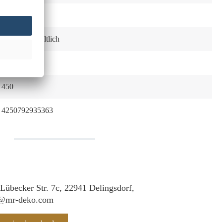
Ausziehbar
Optional erhältlich
Edelstahl
450
4250792935363
 Lübecker Str. 7c, 22941 Delingsdorf,
f@mr-deko.com