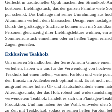
Geflecht in traditioneller Optik machen den Strandkorb
kostbaren Lieblingsstück, das der ganzen Familie viele 
pur schenkt. Das Bullauge mit seiner Umrahmung aus ho
Aluminium verleiht dem klassischen Design eine nostalgis
Durch die großzügige Sitzfläche können sich im Strand
Personen gleichzeitig ihrer Lieblingslektüre widmen, ein 
Sommerfrühstück einnehmen oder an heißen Tagen erfrisc
Zügen genießen.
Exklusives Teakholz
Um unseren Strandkörben der Serie Amrum Grande einen e
verleihen, haben wir uns für die Verwendung von hochwer
Teakholz hat einen hellen, warmen Farbton und viele posit
den Einsatz im Außenbereich optimal sind. Es ist nicht nur
aufgrund seines hohen Öl- und Kautschukanteils einen nat
Alterungsschutz, der das Holz robust und widerstandsfähi
verwendetem Teakholz handelt es sich um Plantagen-Teakh
Produktion. Und nun haben Sie die Wahl: entweder ölen Si
zu Zeit mit Teakholzöl, sodass er seinen hellen Farbton be