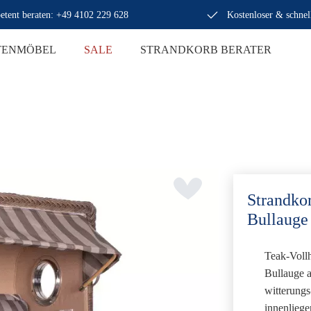
tent beraten: +49 4102 229 628
Kostenloser & schnel
TENMÖBEL
SALE
STRANDKORB BERATER
Strandk
Bullauge
Teak-Voll
Bullauge
a
witterung
innenliege