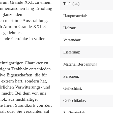
 Amrum Grande XXL zu einem
Tiefe (ca.):
Sommersaisonen lang Erholung
chglänzendem
Hauptmaterial:
ch maritime Ausstrahlung.
korb Amrum Grande XXL 3
Holzart:
ausgedehntes
hende Getränke in vollen
Versandart:
Lieferung:
inzigartigen Charakter zu
Material Bespannung:
tigem Teakholz entschieden.
ive Eigenschaften, die für
Personen:
 extrem hart, sondern hat,
ürlichen Verwitterungs- und
Geflechtart:
g macht. Bei dem von uns
olz aus nachhaltiger
Geflechtfarbe:
e Ihren Strandkorb von Zeit
hält oder Sie verzichten auf
Stoffmaterial: