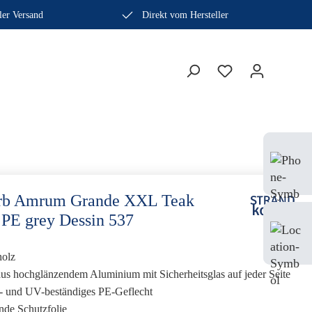
ler Versand
Direkt vom Hersteller
Bera
Fach
0410
orb Amrum Grande XXL Teak
 PE grey Dessin 537
Mo-
Sam
holz
us hochglänzendem Aluminium mit Sicherheitsglas auf jeder Seite
s- und UV-beständiges PE-Geflecht
nde Schutzfolie