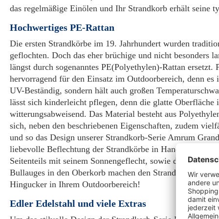
das regelmäßige Einölen und Ihr Strandkorb erhält seine t
Hochwertiges PE-Rattan
Die ersten Strandkörbe im 19. Jahrhundert wurden traditio
geflochten. Doch das eher brüchige und nicht besonders l
längst durch sogenanntes PE(Polyethylen)-Rattan ersetzt. 
hervorragend für den Einsatz im Outdoorbereich, denn es i
UV-Beständig, sondern hält auch großen Temperaturschw
lässt sich kinderleicht pflegen, denn die glatte Oberfläche
witterungsabweisend. Das Material besteht aus Polyethylen
sich, neben den beschriebenen Eigenschaften, zudem vielfält
und so das Design unserer Strandkorb-Serie Amrum Grande 
liebevolle Beflechtung der Strandkörbe in Handarbeit, die 
Seitenteils mit seinem Sonnengeflecht, sowie die außerge
Bullauges in den Oberkorb machen den Strandkorb Amru
Hingucker in Ihrem Outdoorbereich!
Edler Edelstahl und viele Extras