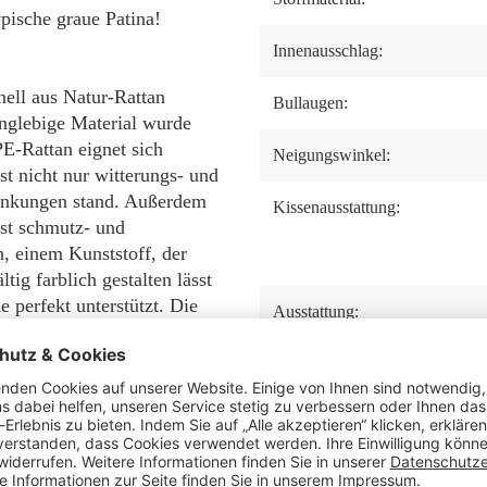
ypische graue Patina!
Innenausschlag:
nell aus Natur-Rattan
Bullaugen:
anglebige Material wurde
PE-Rattan eignet sich
Neigungswinkel:
st nicht nur witterungs- und
ankungen stand. Außerdem
Kissenausstattung:
 ist schmutz- und
, einem Kunststoff, der
ig farblich gestalten lässt
perfekt unterstützt. Die
Ausstattung:
interessante Gestaltung des
wöhnliche Einbindung des
m Grande zu einem
Tisch:
Staufach unter der
Sitzbank: