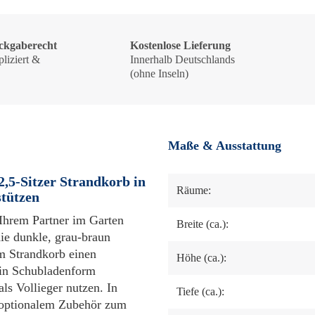
ckgaberecht
Kostenlose Lieferung
liziert &
Innerhalb Deutschlands
!
(ohne Inseln)
Maße & Ausstattung
2,5-Sitzer Strandkorb in
Räume:
stützen
Ihrem Partner im Garten
Breite (ca.):
ie dunkle, grau-braun
m Strandkorb einen
Höhe (ca.):
 in Schubladenform
ls Vollieger nutzen. In
Tiefe (ca.):
t optionalem Zubehör zum