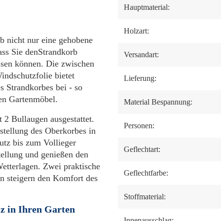
Hauptmaterial:
Holzart:
rb nicht nur eine gehobene
ass Sie denStrandkorb
Versandart:
ssen können. Die zwischen
indschutzfolie bietet
Lieferung:
s Strandkorbes bei - so
gen Gartenmöbel.
Material Bespannung:
 2 Bullaugen ausgestattet.
Personen:
rstellung des Oberkorbes in
utz bis zum Vollieger
Geflechtart:
tellung und genießen den
Wetterlagen. Zwei praktische
Geflechtfarbe:
en steigern den Komfort des
Stoffmaterial:
z in Ihren Garten
Innenausschlag: