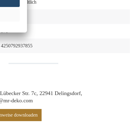
Optional erhältlich
Edelstahl
375
4250792937855
 Lübecker Str. 7c, 22941 Delingsdorf,
f@mr-deko.com
hinweise downloaden