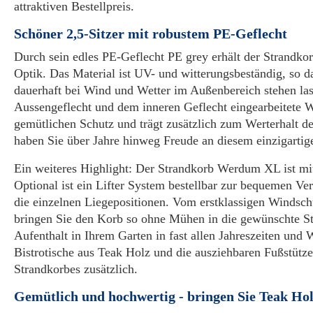
attraktiven Bestellpreis.
Schöner 2,5-Sitzer mit robustem PE-Geflecht
Durch sein edles PE-Geflecht PE grey erhält der Strandko
Optik. Das Material ist UV- und witterungsbeständig, so d
dauerhaft bei Wind und Wetter im Außenbereich stehen la
Aussengeflecht und dem inneren Geflecht eingearbeitete W
gemütlichen Schutz und trägt zusätzlich zum Werterhalt de
haben Sie über Jahre hinweg Freude an diesem einzigarti
Ein weiteres Highlight: Der Strandkorb Werdum XL ist mit
Optional ist ein Lifter System bestellbar zur bequemen Ve
die einzelnen Liegepositionen. Vom erstklassigen Windsch
bringen Sie den Korb so ohne Mühen in die gewünschte S
Aufenthalt in Ihrem Garten in fast allen Jahreszeiten und 
Bistrotische aus Teak Holz und die ausziehbaren Fußstütz
Strandkorbes zusätzlich.
Gemütlich und hochwertig - bringen Sie Teak Hol