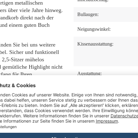
rtigen metallischen
rs über viele Jahre hinweg.
Bullaugen:
randkorb direkt nach der
n und einem guten Buch
Neigungswinkel:
Kissenausstattung:
nden Sie bei uns weitere
el. Sicher und funktionell
 2,5-Sitzer mühelos
d gemütliche Highlight nicht
Ausstattung:
kfang für Ihren
Tisch:
ut per Spedition!
Staufach unter der
Sitzbank:
Fußstützen: