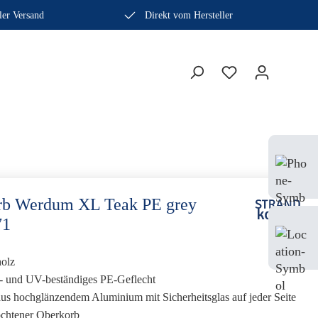
ler Versand
Direkt vom Hersteller
Bera
Fach
0410
rb Werdum XL Teak PE grey
71
Mo-
Sam
holz
s- und UV-beständiges PE-Geflecht
us hochglänzendem Aluminium mit Sicherheitsglas auf jeder Seite
ochtener Oberkorb