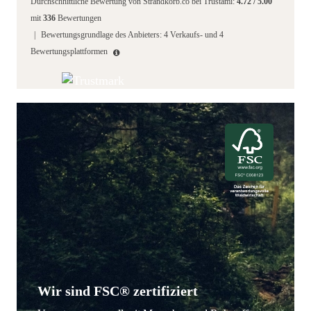
Durchschnittliche Bewertung von
Strandkorb.co
bei Trustami:
4.72
/
5.00
mit
336
Bewertungen
|
Bewertungsgrundlage des Anbieters: 4 Verkaufs- und 4
Bewertungsplattformen
Wir sind FSC® zertifiziert