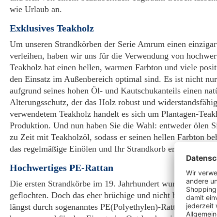
wie Urlaub an.
Exklusives Teakholz
Um unseren Strandkörben der Serie Amrum einen einzigar
verleihen, haben wir uns für die Verwendung von hochwer
Teakholz hat einen hellen, warmen Farbton und viele posit
den Einsatz im Außenbereich optimal sind. Es ist nicht nur
aufgrund seines hohen Öl- und Kautschukanteils einen nat
Alterungsschutz, der das Holz robust und widerstandsfähi
verwendetem Teakholz handelt es sich um Plantagen-Teakh
Produktion. Und nun haben Sie die Wahl: entweder ölen Si
zu Zeit mit Teakholzöl, sodass er seinen hellen Farbton be
das regelmäßige Einölen und Ihr Strandkorb erhält seine t
Hochwertiges PE-Rattan
Die ersten Strandkörbe im 19. Jahrhundert wurden traditio
geflochten. Doch das eher brüchige und nicht besonders l
längst durch sogenanntes PE(Polyethylen)-Rattan ersetzt. 