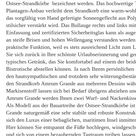
Ostsee-Strandkörbe bezeichnet werden. Das hochwertige 
Plantagen-Anbau verleiht dem Strandkorb eine warm-wohli
das sorgfältig von Hand gefertigte Sonnengeflecht aus Pol
stilsicher verstärkt wird. Das Bullauge rechts und links m
Einfassung und zertifizierten Sicherheitsglas kann als a
an steife Brisen und hohen Wellengang verstanden werden 
praktische Funktion, weil es stets ausreichend Licht zum 
Sie sich zurück in Ihre schönste Urlaubserinnerung und ge
typisches Getränk, das Sie komfortabel auf einem der be
Bistrotische abstellen können. Ja nach Ihrem persönlichen
den hautsympathischen und trotzdem sehr witterungsbestän
den Strandkorb Amrum Grande aus mehreren Dessins wähl
Markisenstoff lassen sich bei Bedarf übrigens abziehen 
Amrum Grande werden Ihnen zwei Wurf- und Nackenkissen 
Als Modell aus der Bauartreihe der Ostsee-Strandkörbe i
Grande naturgemäß eine sehr stabile und robuste Konstruk
sich den Luxus einer behaglichen, maritimen Insel inmitten
Hier können Sie entspannt die Füße hochlegen, windgeschüt
und sich von einem bezaubernden Tagtraum treiben lassen. 