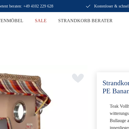
tent beraten: +49 4102 229 628
Kostenloser & schnel
TENMÖBEL
SALE
STRANDKORB BERATER
Strandko
PE Banan
Teak Voll
witterung
Bullauge
a
innenliege