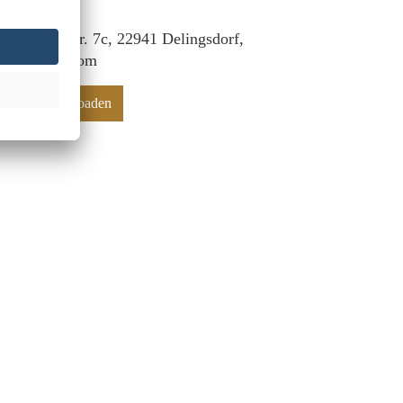
 Lübecker Str. 7c, 22941 Delingsdorf,
f@mr-deko.com
hinweise downloaden