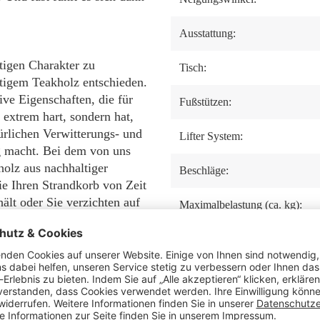
Ausstattung:
tigen Charakter zu
Tisch:
tigem Teakholz entschieden.
ive Eigenschaften, die für
Fußstützen:
 extrem hart, sondern hat,
ürlichen Verwitterungs- und
Lifter System:
g macht. Bei dem von uns
olz aus nachhaltiger
Beschläge:
e Ihren Strandkorb von Zeit
hält oder Sie verzichten auf
Maximalbelastung (ca. kg):
ypische graue Patina!
Herstellernummer:
nell aus Natur-Rattan
anglebige Material wurde
PE-Rattan eignet sich