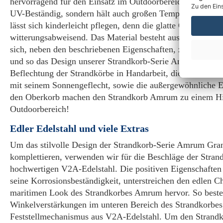
hervorragend für den Einsatz im Outdoorbereich, denn es i
UV-Beständig, sondern hält auch großen Temperaturschw
lässt sich kinderleicht pflegen, denn die glatte Oberfläche
witterungsabweisend. Das Material besteht aus Polyethylen
sich, neben den beschriebenen Eigenschaften, zudem vielfält
und so das Design unserer Strandkorb-Serie Amrum perfekt 
Beflechtung der Strandkörbe in Handarbeit, die interessant
mit seinem Sonnengeflecht, sowie die außergewöhnliche E
den Oberkorb machen den Strandkorb Amrum zu einem Hi
Outdoorbereich!
Edler Edelstahl und viele Extras
Um das stilvolle Design der Strandkorb-Serie Amrum Gr
komplettieren, verwenden wir für die Beschläge der Strand
hochwertigen V2A-Edelstahl. Die positiven Eigenschaften 
seine Korrosionsbeständigkeit, unterstreichen den edlen C
maritimen Look des Strandkorbes Amrum hervor. So besteh
Winkelverstärkungen im unteren Bereich des Strandkorbes
Feststellmechanismus aus V2A-Edelstahl. Um den Strandk