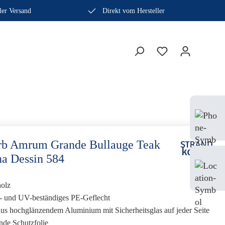
ler Versand
Direkt vom Hersteller
Bera
Fach
0410
rb Amrum Grande Bullauge Teak
a Dessin 584
Mo-
Sam
holz
s- und UV-beständiges PE-Geflecht
us hochglänzendem Aluminium mit Sicherheitsglas auf jeder Seite
nde Schutzfolie