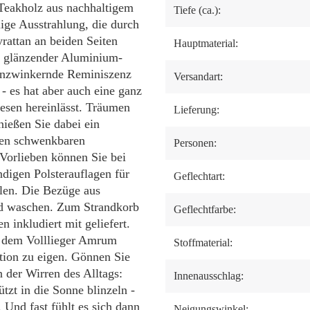
Teakholz aus nachhaltigem
Tiefe (ca.):
ge Ausstrahlung, die durch
yrattan an beiden Seiten
Hauptmaterial:
it glänzender Aluminium-
ugenzwinkernde Reminiszenz
Versandart:
- es hat aber auch eine ganz
Lesen hereinlässt. Träumen
Lieferung:
nießen Sie dabei ein
iden schwenkbaren
Personen:
 Vorlieben können Sie bei
digen Polsterauflagen für
Geflechtart:
en. Die Bezüge aus
und waschen. Zum Strandkorb
Geflechtfarbe:
inkludiert mit geliefert.
st dem Volllieger Amrum
Stoffmaterial:
tion zu eigen. Gönnen Sie
 der Wirren des Alltags:
Innenausschlag:
zt in die Sonne blinzeln -
Und fast fühlt es sich dann
Neigungswinkel: