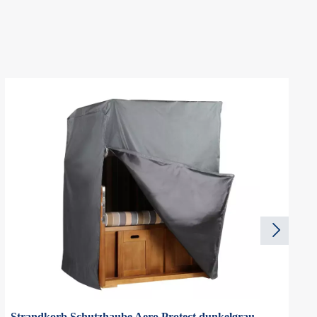
Strandkorb Schutzhaube Aero Protect dunkelgrau -