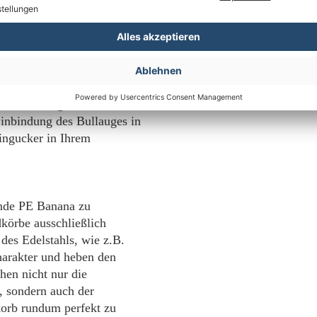
st nicht nur witterungs- und
ankungen stand. Außerdem
Hersteller: Mr. Deko,
 ist schmutz- und
Deutschland, verkau
, einem Kunststoff, der
ig farblich gestalten lässt
Pflege- & Sicherheits
unterstützt. Die liebevolle
e Gestaltung des Seitenteils
inbindung des Bullauges in
ngucker in Ihrem
ande PE Banana zu
körbe ausschließlich
des Edelstahls, wie z.B.
harakter und heben den
en nicht nur die
, sondern auch der
orb rundum perfekt zu