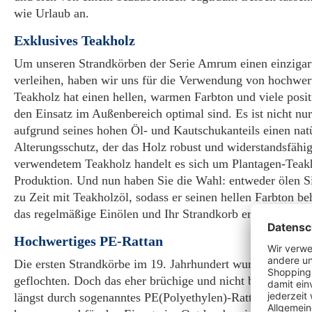
wie Urlaub an.
Exklusives Teakholz
Um unseren Strandkörben der Serie Amrum einen einzigar
verleihen, haben wir uns für die Verwendung von hochwer
Teakholz hat einen hellen, warmen Farbton und viele posit
den Einsatz im Außenbereich optimal sind. Es ist nicht nur
aufgrund seines hohen Öl- und Kautschukanteils einen nat
Alterungsschutz, der das Holz robust und widerstandsfähi
verwendetem Teakholz handelt es sich um Plantagen-Teakh
Produktion. Und nun haben Sie die Wahl: entweder ölen Si
zu Zeit mit Teakholzöl, sodass er seinen hellen Farbton be
das regelmäßige Einölen und Ihr Strandkorb erhält seine t
Hochwertiges PE-Rattan
Die ersten Strandkörbe im 19. Jahrhundert wurden traditio
geflochten. Doch das eher brüchige und nicht besonders l
längst durch sogenanntes PE(Polyethylen)-Rattan ersetzt. 