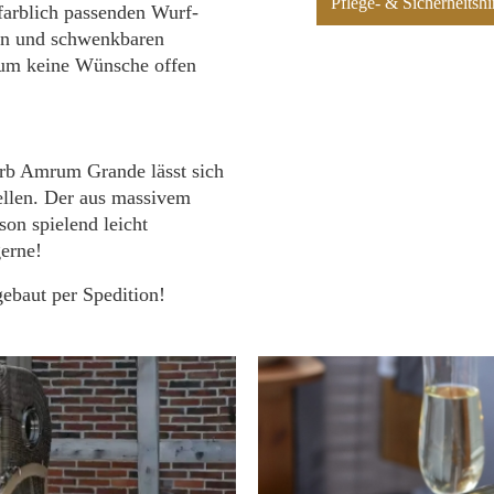
Pflege- & Sicherheits
farblich passenden Wurf-
nen und schwenkbaren
mrum keine Wünsche offen
orb Amrum Grande lässt sich
tellen. Der aus massivem
son spielend leicht
gerne!
ebaut per Spedition!