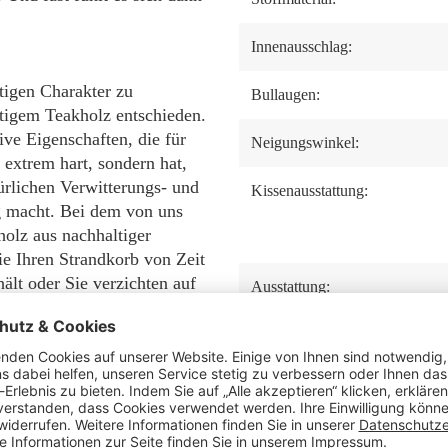
Innenausschlag:
tigen Charakter zu
Bullaugen:
tigem Teakholz entschieden.
ive Eigenschaften, die für
Neigungswinkel:
 extrem hart, sondern hat,
ürlichen Verwitterungs- und
Kissenausstattung:
g macht. Bei dem von uns
olz aus nachhaltiger
e Ihren Strandkorb von Zeit
hält oder Sie verzichten auf
Ausstattung:
ypische graue Patina!
Tisch:
nell aus Natur-Rattan
anglebige Material wurde
Staufach unter der
PE-Rattan eignet sich
Sitzbank: