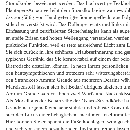
Strandkörbe bezeichnet werden. Das hochwertige Teakhol
Plantagen-Anbau verleiht dem Strandkorb eine warm-wohli
das sorgfältig von Hand gefertigte Sonnengeflecht aus Pol
stilsicher verstärkt wird. Das Bullauge rechts und links m
Einfassung und zertifizierten Sicherheitsglas kann als a
an steife Brisen und hohen Wellengang verstanden werden 
praktische Funktion, weil es stets ausreichend Licht zum 
Sie sich zurück in Ihre schönste Urlaubserinnerung und ge
typisches Getränk, das Sie komfortabel auf einem der be
Bistrotische abstellen können. Ja nach Ihrem persönlichen
den hautsympathischen und trotzdem sehr witterungsbestän
den Strandkorb Amrum Grande aus mehreren Dessins wähl
Markisenstoff lassen sich bei Bedarf übrigens abziehen 
Amrum Grande werden Ihnen zwei Wurf- und Nackenkissen 
Als Modell aus der Bauartreihe der Ostsee-Strandkörbe i
Grande naturgemäß eine sehr stabile und robuste Konstruk
sich den Luxus einer behaglichen, maritimen Insel inmitten
Hier können Sie entspannt die Füße hochlegen, windgeschüt
und sich von einem bezaubernden Tagtraum treiben lassen. 