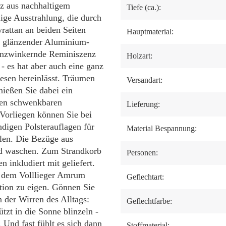
z aus nachhaltigem
Tiefe (ca.):
ge Ausstrahlung, die durch
yrattan an beiden Seiten
Hauptmaterial:
it glänzender Aluminium-
ugenzwinkernde Reminiszenz
Holzart:
- es hat aber auch eine ganz
Lesen hereinlässt. Träumen
Versandart:
nießen Sie dabei ein
iden schwenkbaren
Lieferung:
 Vorliegen können Sie bei
digen Polsterauflagen für
Material Bespannung:
en. Die Bezüge aus
und waschen. Zum Strandkorb
Personen:
inkludiert mit geliefert.
st dem Volllieger Amrum
Geflechtart:
tion zu eigen. Gönnen Sie
 der Wirren des Alltags:
Geflechtfarbe:
zt in die Sonne blinzeln -
Und fast fühlt es sich dann
Stoffmaterial: