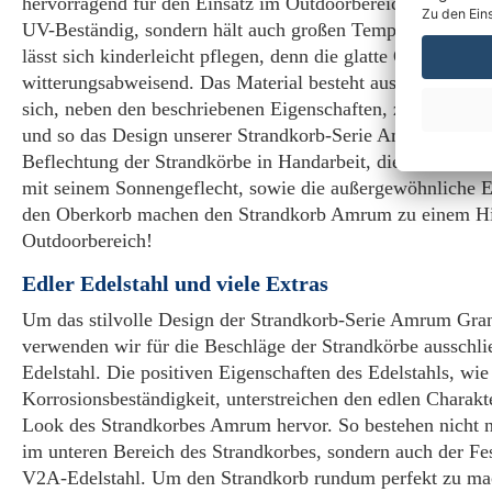
hervorragend für den Einsatz im Outdoorbereich, denn es i
UV-Beständig, sondern hält auch großen Temperaturschw
lässt sich kinderleicht pflegen, denn die glatte Oberfläche
witterungsabweisend. Das Material besteht aus Polyethylen
sich, neben den beschriebenen Eigenschaften, zudem vielfält
und so das Design unserer Strandkorb-Serie Amrum perfekt 
Beflechtung der Strandkörbe in Handarbeit, die interessant
mit seinem Sonnengeflecht, sowie die außergewöhnliche E
den Oberkorb machen den Strandkorb Amrum zu einem Hi
Outdoorbereich!
Edler Edelstahl und viele Extras
Um das stilvolle Design der Strandkorb-Serie Amrum Gran
verwenden wir für die Beschläge der Strandkörbe ausschl
Edelstahl. Die positiven Eigenschaften des Edelstahls, wie
Korrosionsbeständigkeit, unterstreichen den edlen Charak
Look des Strandkorbes Amrum hervor. So bestehen nicht 
im unteren Bereich des Strandkorbes, sondern auch der Fe
V2A-Edelstahl. Um den Strandkorb rundum perfekt zu mac