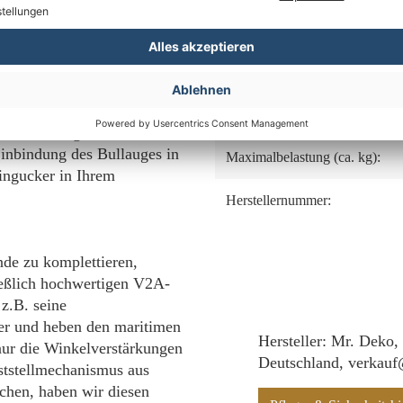
st nicht nur witterungs- und
ankungen stand. Außerdem
Fußstützen:
 ist schmutz- und
, einem Kunststoff, der
Lifter System:
ig farblich gestalten lässt
unterstützt. Die liebevolle
Beschläge:
e Gestaltung des Seitenteils
inbindung des Bullauges in
Maximalbelastung (ca. kg):
ngucker in Ihrem
Herstellernummer:
de zu komplettieren,
ießlich hochwertigen V2A-
 z.B. seine
ter und heben den maritimen
Hersteller: Mr. Deko,
nur die Winkelverstärkungen
Deutschland, verkau
ststellmechanismus aus
hen, haben wir diesen