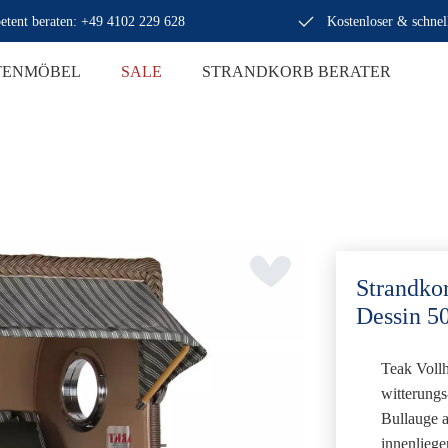
tent beraten: +49 4102 229 628
Kostenloser & schnel
TENMÖBEL
SALE
STRANDKORB BERATER
Strandko
Dessin 5
Teak Voll
witterung
Bullauge
a
innenliege