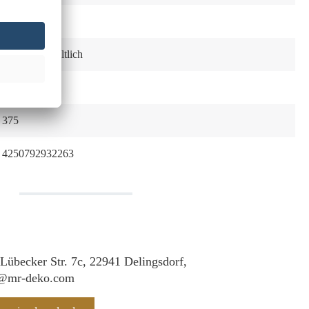
Ausziehbar
Optional erhältlich
Edelstahl
375
4250792932263
 Lübecker Str. 7c, 22941 Delingsdorf,
f@mr-deko.com