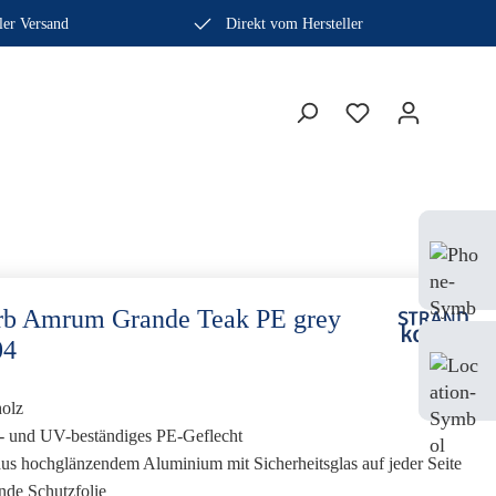
ler Versand
Direkt vom Hersteller
Bera
Fach
0410
rb Amrum Grande Teak PE grey
04
Mo-
Sam
holz
s- und UV-beständiges PE-Geflecht
us hochglänzendem Aluminium mit Sicherheitsglas auf jeder Seite
nde Schutzfolie