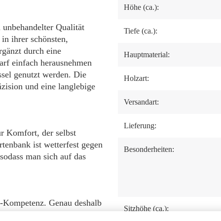
Höhe (ca.):
n unbehandelter Qualität
Tiefe (ca.):
 in ihrer schönsten,
ergänzt durch eine
Hauptmaterial:
darf einfach herausnehmen
ssel genutzt werden. Die
Holzart:
äzision und eine langlebige
Versandart:
Lieferung:
r Komfort, der selbst
rtenbank ist wetterfest gegen
Besonderheiten:
 sodass man sich auf das
or-Kompetenz. Genau deshalb
Sitzhöhe (ca.):
die sich – Stück für Stück –