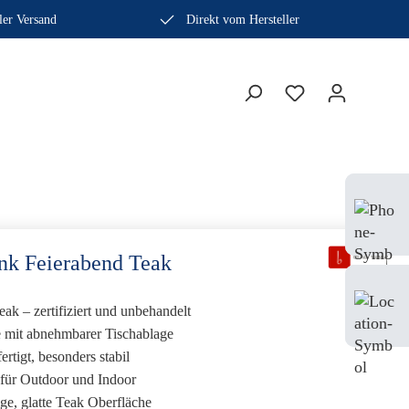
ler Versand
Direkt vom Hersteller
Bera
Fach
0410
nk Feierabend Teak
Mo-
eak – zertifiziert und unbehandelt
Sam
e mit abnehmbarer Tischablage
ertigt, besonders stabil
 für Outdoor und Indoor
e, glatte Teak Oberfläche