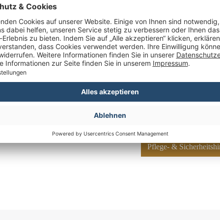
Maximalbelastung (ca. kg):
 bisschen besonderer
Herstellernummer:
 cm – und erleben Sie
Hersteller: Mr. Deko,
Deutschland, verkau
Pflege- & Sicherheits