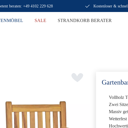
tent beraten: +49 4102 229 628
Kostenloser & schnel
TENMÖBEL
SALE
STRANDKORB BERATER
Gartenba
Vollholz T
Zwei Sitz
Massiv gef
Wetterfest
Hochwertig