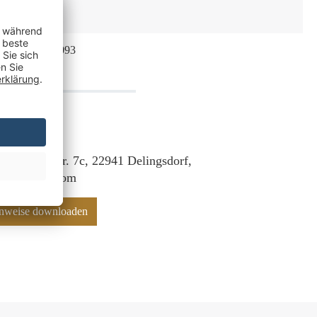
250
4250792933093
 Lübecker Str. 7c, 22941 Delingsdorf,
f@mr-deko.com
hinweise downloaden